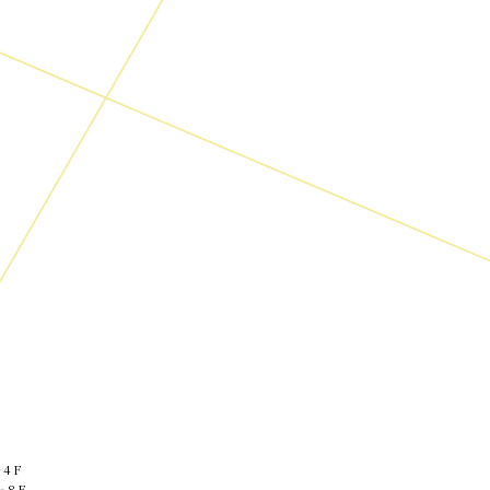
4F
ー8F